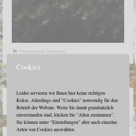
Uncategorized
,
Unterwegs
Cookies
Beitragsnavigation
←
nordordnung
Flug über Sibirien
→
Leider servieren wir Ihnen hier keine richtigen
Suche
Kekse. Allerdings sind "Cookies" notwendig für den
nach:
Betrieb der Website. Wenn Sie damit grundsätzlich
einverstanden sind, klicken Sie "Allen zustimmen".
Sie können unter "Einstellungen" aber auch einzelne
Arten von Cookies auswählen.